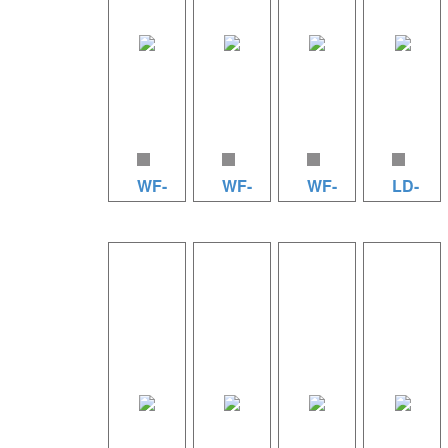
WF-
WF-
WF-
LD-
15
12
10
12TS
WF-15 规
WF-12 规
WF-10 规
箱体材
格参数
格参数
格参数
质：
（15）
（12）
（10）
PP+30％
系统类
系统类
系统类
玻纤注塑
型：防水
型：防水
型：防水
成型；
型多用途
型多用途
型多用途
12WF+1.75