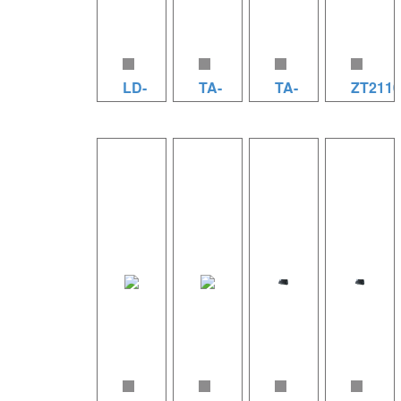
两分频两
两分频两
两分频两
同轴单
单元扬声
单元扬声
单元扬声
元； 防锈
器系统 低
器系统 低
器系统 低
处理金属
音单元：
音单元：
音单元：
安装支架
LD-
TA-
TA-
ZT2110
1×15英寸
1×12英寸
1×10英寸
含安全绳
8TS
15
12
ZT2110
航天磁低
航天磁低
航天磁低
索； 防锈
规格参数
音单元
箱体材
音单元
TA15 规
音单元
TA12 规
处理铁面
（10）
190磁
质：
180磁
格参数
140磁
格参数
网。 输入
系统类
75mm音
PP+30％
75mm音
（15）
51mm音
（12）
电压：
型：多用
圈 高音单
玻纤注塑
圈 高音单
系统类
圈 高音单
系统类
100V/70
途内置三
元：1×3
成型；
元：
型：多用
元：1×1
型：多用
75/150/300
分频四单
英寸航天
8WF+1HF
1×1.76英
途两分频
英寸航天
途两分频
@ 100V/
元扬声器
磁高音单
同轴单
寸航天磁
两单元扬
磁高音单
两单元扬
带8Ω输入
系统 低音
元 140磁
元； 防锈
高音单元
声器系统
元 120磁
声器系统
选择。 灵
单元：
75mm音
处理铁安
120磁
低音单
44mm音
低音单
敏度
1×10英寸