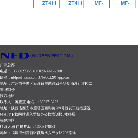
圈 接线方
装支架含
44mm音
元：1×15
圈 接线方
元：1×12
（m/w)
ZT4112
ZT4115
MF-
MF-
铁氧体低
式：2
安全绳
圈 接线方
英寸钕磁
式：2 x
英寸航天
99dB 最
8
10
ZT4112
ZT4115
音单元
xWP4
索； 防锈
式：2
低音单元
NL4
磁低音单
大声压级
规格参数
规格参数
156磁
Speakon（+1/-1）
处理铁面
xWP4
75mm音
Speakon（+1/-1）
元 190磁
MF8 规格
（1m）：
MF10 规
（12）
（15）
65mm音
额定阻
网。 输入
Speakon（+1/-1）
圈 高音单
额定阻
80mm音
参数
130dB 频
格参数
系统类
系统类
圈 250W
抗：8
电压：
额定阻
元：1×3
抗：
圈 高音单
（8） 系
响范围：
（10）
型：多用
型：多用
中音单
ohms 频
100V/70V；
抗：
英寸榴莲
8ohms 频
元：1×1
统类型：
70-20k
系统类
途内置三
途内置三
元：
广州总部
率范围：
37.5/75/150W
8ohms 频
视频成人
率范围：
英寸航天
多用途内
Hz（-6dB）
型：多用
电话：13380027365 +86 020-3920-2368
分频六单
分频六单
1×5.5英
60Hz~17KHz/-10dB
@ 100V/
率范围：
APP榴莲
70Hz~20KHz/-10dB
磁高音单
置两分频
扩散角
途内置两
邮箱：nfdpro@sina.com 376966229@qq.com
元扬声器
元扬声器
寸铁氧体
地址：广州市番禺区石碁镇华腾路22号华创动漫产业园二
频率响
带8Ω输入
60Hz~15KHz/-10dB
视频APP
频率响
元
两单元扬
(HxV):
分频两单
期9栋3楼
系统 低音
系统 低音
低音单元
应：
选择。 灵
频率响
黄色高音
应：
(Lavoce)
声器系统
90ºx 80º
元扬声器
陕西地区
单元：
单元：
90磁
联系人：蒋宏慧 电话：18821713223
65Hz~17KHz/
敏度
应：
单元 156
76Hz~20KHz/
120磁
低音单
额定/最大
系统 低音
地址：陕西省西安市雁塔区西影路289号西安工程榴莲视
1×12英寸
1×15英寸
25mm音
±3dB 灵
（m/w)：
65Hz~15KHz/
磁 65mm
±3dB 灵
44mm音
元：1×8
功率：
单元：
频APP下载网站进入学校办公楼培训楼3楼整层
铁氧体低
铁氧体低
圈 高音单
福建地区
敏度：
96dB 最
±3dB 灵
音圈 接线
敏度：
圈 接线方
英寸航天
300W/1200
1×10英寸
联系人:蔡伟鹏 电话：13063178881
音单元
音单元
元：2×3
95dB
大声压级
敏度：
方式：2 x
93dB
式：2 x
磁低音单
有效传播
航天磁低
地址：福建漳州高新区颜厝水头开发区208路线
190磁
190磁
英寸直射